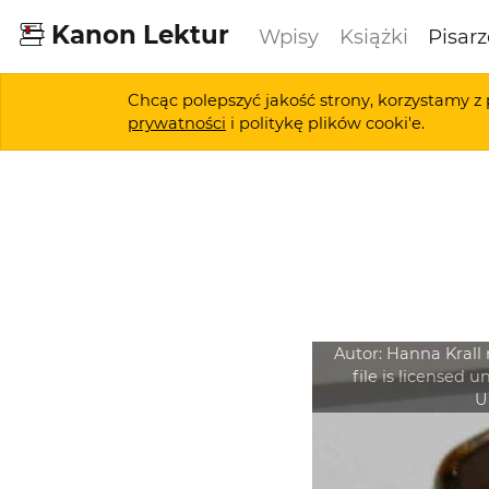
Kanon Lektur
Wpisy
Książki
Pisarz
Chcąc polepszyć jakość strony, korzystamy z 
prywatności
i politykę plików cooki'e.
Autor:
Hanna Krall
file is licensed
U