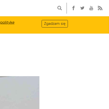
a
politykę
Zgadzam się