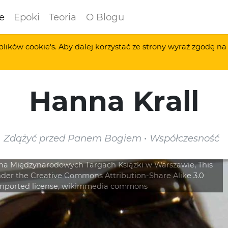
e
Epoki
Teoria
O Blogu
plików cookie's. Aby dalej korzystać ze strony wyraź zgodę n
Hanna Krall
Zdążyć przed Panem Bogiem
Współczesność
 na Międzynarodowych Targach Książki w Warszawie, This
 under the Creative Commons Attribution-Share Alike 3.0
nported license, wikimmedia commons