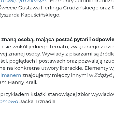
 o świętym Aleksym
. Elementy autobiograficzn
Świecie
Gustawa Herlinga Grudzińskiego oraz
yszarda Kapuścińskiego.
znaną osobą, mająca postać pytań i odpowie
a się wokół jednego tematu, związanego z dzi
wej znanej osoby. Wywiady z pisarzami są źródł
ści, poglądach i postawach oraz pozwalają rzuc
jne na konkretne utwory literackie. Elementy 
elmanem
znajdujemy między innymi w
Zdążyć 
iem
Hanny Krall.
rzykładem książki stanowiącej zbiór wywiadó
domowa
Jacka Trznadla.