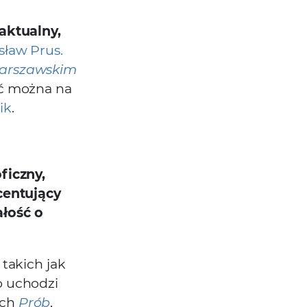
aktualny,
sław Prus.
Warszawskim
źć można na
ik
.
ficzny,
centujący
łość o
 takich jak
o uchodzi
ych
Prób
,