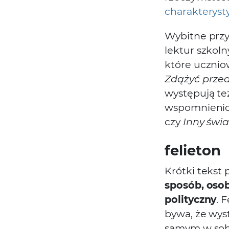
charakteryst
Wybitne przy
lektur szkol
które ucznio
Zdążyć prz
występują te
wspomnienio
czy
Inny świa
felieton
Krótki tekst 
sposób, osob
polityczny
. 
bywa, że wys
samym w sobi