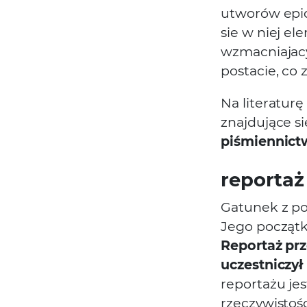
utworów epic
sie w niej el
wzmacniajacy
postacie, co z
Na literaturę
znajdujące s
piśmiennict
reportaż
Gatunek z p
Jego początk
Reportaż prz
uczestniczył
reportażu je
rzeczywistoś