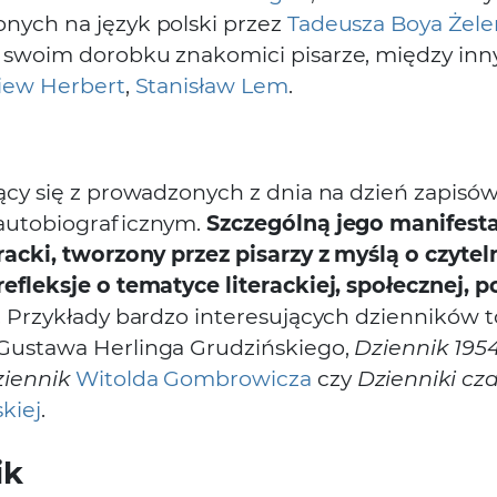
nych na język polski przez
Tadeusza Boya Żele
 swoim dorobku znakomici pisarze, między in
iew Herbert
,
Stanisław Lem
.
jący się z prowadzonych z dnia na dzień zapisów
autobiograficznym.
Szczególną jego manifesta
racki, tworzony przez pisarzy z myślą o czytel
efleksje o tematyce literackiej, społecznej, p
. Przykłady bardzo interesujących dzienników 
Gustawa Herlinga Grudzińskiego,
Dziennik 195
iennik
Witolda Gombrowicza
czy
Dzienniki cz
kiej
.
ik