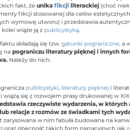
kich fakt, że
unika
fikcji
literackiej
(choć niek
ementy fikcji stosowanej dla celów estetycznych
ch wymowę utworu) i przedstawia autentyczne
 kolei wiąże ją z
publicystyką
.
 faktu składają się tzw.
gatunki pograniczne
, a 
ię na
pograniczu literatury pięknej i innych fo
wa.
Należy do nich:
ogranicza
publicystyki
,
literatury pięknej
i litera
i wiążą się z rozwojem prasy drukowanej w XIX
edstawia rzeczywiste wydarzenia, w których 
 lub relacje z rozmów ze świadkami tych wyd
st zarysowana w nim fabuła budowana na kanw
ci oraz obecność takich form narracyjnych jak
o