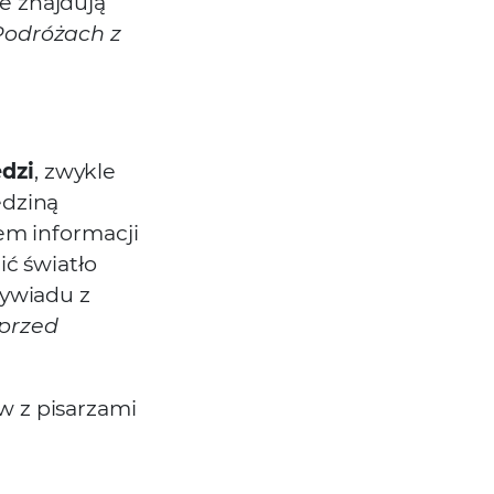
e znajdują
Podróżach z
dzi
, zwykle
edziną
em informacji
ić światło
wywiadu z
przed
w z pisarzami