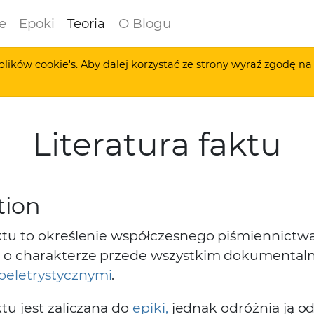
e
Epoki
Teoria
O Blogu
plików cookie's. Aby dalej korzystać ze strony wyraź zgodę n
Literatura faktu
tion
aktu to określenie współczesnego piśmiennictw
 o charakterze przede wszystkim dokumentaln
beletrystycznymi
.
ktu jest zaliczana do
epiki,
jednak odróżnia ją o