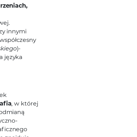
arzeniach,
wej.
zy innymi
z współczesny
skiego
)-
a języka
nek
afia
, w której
 odmianą
yczno-
aficznego