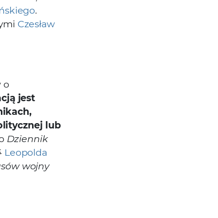
ńskiego
.
nymi
Czesław
 o
cją jest
nikach,
olitycznej lub
to
Dziennik
4
Leopolda
asów wojny