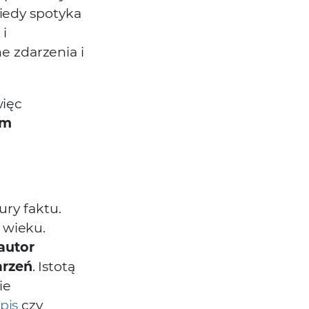
iedy spotyka
 i
 zdarzenia i
więc
rm
tury faktu.
 wieku.
autor
arzeń
. Istotą
ie
pis
czy