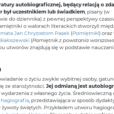
ratury autobiograficznej, będący relacją o zd
r był uczestnikiem lub świadkiem
, pisany (w
wie do dziennika) z pewnej perspektywy czaso
miętniki o walorach literackich stworzyli międ
rmata
Jan Chryzostom Pasek
(
Pamiętniki
) ora
Białoszewski
(
Pamiętnik z powstania warszaw
u utworów znajdują się w podstawie nauczani
a
powiadanie o życiu zwykle wybitnej osoby, gatu
ę ze starożytności.
Jej odmianą jest autobiogr
e wydarzenia z własnego życia. Średniowieczną
a
hagiografia
, przedstawiająca w sposób dydakt
y
żywoty świętych. Przykładem utworu hagiogr