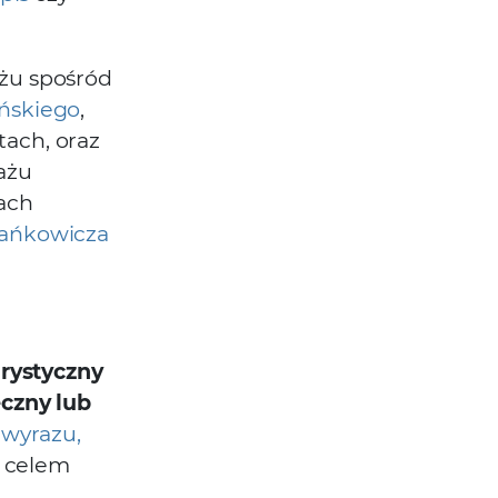
żu spośród
ńskiego
,
ach, oraz
ażu
ach
ańkowicza
rystyczny
eczny lub
 wyrazu,
e celem