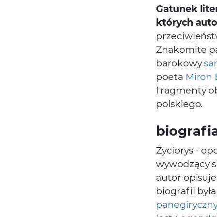
Gatunek lite
których auto
przeciwieńst
Znakomite pa
barokowy
sa
poeta
Miron 
fragmenty ob
polskiego.
biografi
Życiorys - o
wywodzący si
autor opisuj
biografii był
panegiryczn