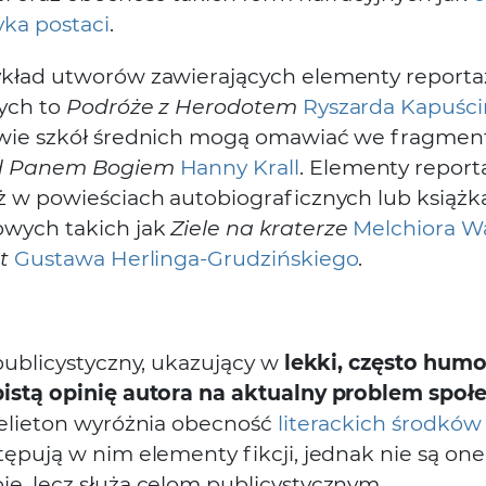
yka postaci
.
kład utworów zawierających elementy reporta
nych to
Podróże z Herodotem
Ryszarda Kapuści
wie szkół średnich mogą omawiać we fragment
ed Panem Bogiem
Hanny Krall
. Elementy report
ż w powieściach autobiograficznych lub książk
wych takich jak
Ziele na kraterze
Melchiora W
t
Gustawa Herlinga-Grudzińskiego
.
publicystyczny, ukazujący w
lekki, często humo
istą opinię autora na aktualny problem społ
Felieton wyróżnia obecność
literackich środków
tępują w nim elementy fikcji, jednak nie są on
e, lecz służą celom publicystycznym.