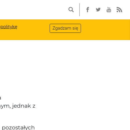
a
politykę
Zgadzam się
a
ym, jednak z
d pozostałych