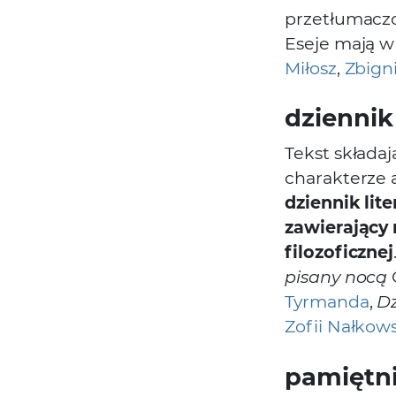
przetłumaczo
Eseje mają w
Miłosz
,
Zbign
dziennik
Tekst składa
charakterze 
dziennik lite
zawierający r
filozoficznej
pisany nocą
Tyrmanda
,
Dz
Zofii Nałkows
pamiętn