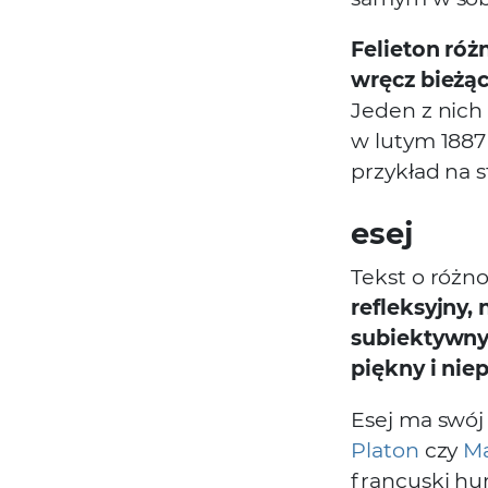
Felieton róż
wręcz bieżąc
Jeden z nich
w lutym 1887
przykład na
esej
Tekst o różn
refleksyjny,
subiektywny
piękny i ni
Esej ma swój
Platon
czy
Ma
francuski h