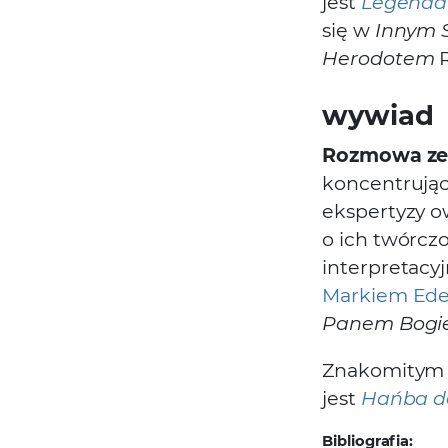
jest
Legenda
się w
Innym 
Herodotem
R
wywiad
Rozmowa ze 
koncentrując
ekspertyzy o
o ich twórczo
interpretacy
Markiem Ed
Panem Bog
Znakomitym p
jest
Hańba 
Bibliografia: