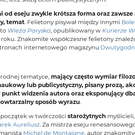
ni od eseju zwykle krótsza forma oraz zawsze 
y, temat
. Felietony pisywał między innymi
Bole
 to
Wieża Paryska
, opublikowany w
Kurierze 
 roku. Znakomite współczesne felietony znale
 stronach internetowego magazynu
Dwutygodn
orodnej tematyce,
mający często wymiar filozo
 naukowy lub publicystyczny, pisany prozą, ak
 punkt widzenia autora oraz eksponujący dba
epowtarzalny sposób wyrazu
.
 początek w twórczości
starożytnych
myślicieli,
rek Aureliusz
. Za mistrza eseju renesansoweg
umanista
Michel de Montaigne
, autor znakomit