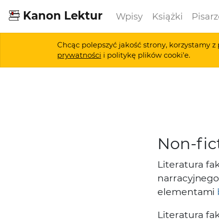
Kanon Lektur
Wpisy
Książki
Pisarz
Chcąc polepszyć jakość strony, korzystamy z 
prywatności
i politykę plików cooki'e.
Non-fic
Literatura f
narracyjnego
elementami
Literatura fa