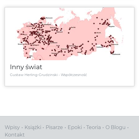
Inny świat
Gustaw Herling-Grudzinski
Współczesność
Wpisy
Książki
Pisarze
Epoki
Teoria
O Blogu
Kontakt