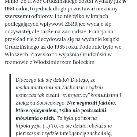
Mimo, że utwor Grudzińskiego został wydany juz
w
1951 roku,
to jednak długo pozostawał nieznany
szerszemu odbiorcy, i to nie tylko w krajach
podlegających wpływowi ZSRR (co wydaje się
oczywiste), ale także na Zachodzie. Francja na
przykład nie zdecydowała się na wydanie książki
Grudzińskiego aż do 1985 roku. Podobnie było we
Włoszech. Zjawisko to wyjaśnia Grudziński w
rozmowie z Włodzimierzem Boleckim
Dlaczego tak się działo? Dlatego, że
wydawnictwami na Zachodzie rządzili
wówczas tak zwani “sympatycy” komunizmu i
Związku Sowieckiego.
Nie negowali faktów,
które opisywałem, tylko nie pochwalali
mówienia o nich.
To była potworna
hipokryzja. (…) To, co się działo, obciąża w
pierwszym rzędzie inteligencję zachodnią,