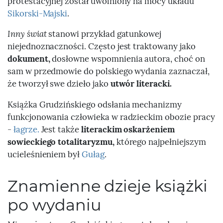
protestacyjnej został uwolniony na mocy układu
Sikorski-Majski
.
Inny świat
stanowi przykład gatunkowej
niejednoznaczności. Często jest traktowany jako
dokument,
dosłowne wspomnienia autora, choć on
sam w przedmowie do polskiego wydania zaznaczał,
że tworzył swe dzieło jako
utwór literacki.
Książka Grudzińskiego odsłania mechanizmy
funkcjonowania człowieka w radzieckim obozie pracy
-
łagrze.
Jest także
literackim oskarżeniem
sowieckiego totalitaryzmu,
którego najpełniejszym
ucieleśnieniem był
Gułag
.
Znamienne dzieje książki
po wydaniu