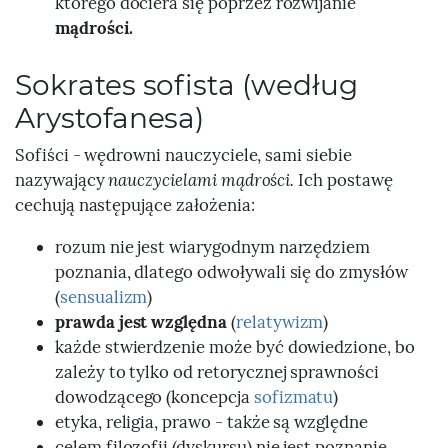
którego dociera się poprzez rozwijanie
mądrości.
Sokrates sofista (według
Arystofanesa)
Sofiści - wędrowni nauczyciele, sami siebie
nazywający
nauczycielami mądrości.
Ich postawę
cechują następujące założenia:
rozum nie jest wiarygodnym narzędziem
poznania, dlatego odwoływali się do zmysłów
(
sensualizm
)
prawda jest względna
(
relatywizm
)
każde stwierdzenie może być dowiedzione, bo
zależy to tylko od retorycznej sprawności
dowodzącego (koncepcja
sofizmatu
)
etyka, religia, prawo - także są względne
celem filozofii (dyskursu) nie jest poznanie