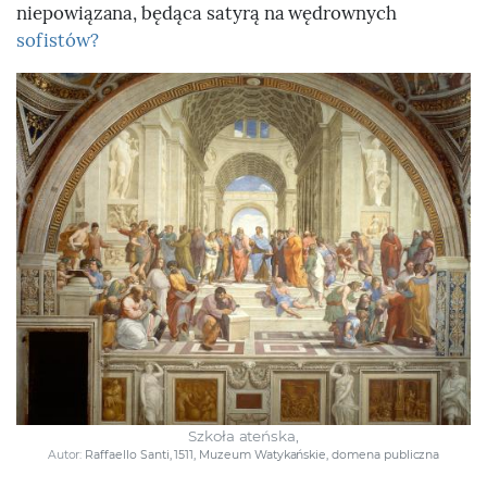
niepowiązana, będąca satyrą na wędrownych
sofistów?
Szkoła ateńska,
Autor:
Raffaello Santi, 1511, Muzeum Watykańskie, domena publiczna