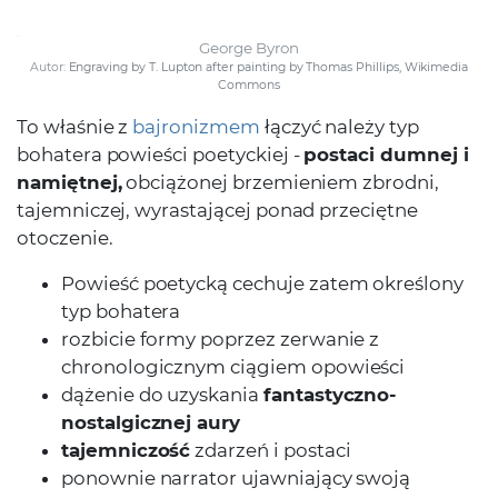
George Byron
Autor:
Engraving by T. Lupton after painting by Thomas Phillips, Wikimedia
Commons
To właśnie z
bajronizmem
łączyć należy typ
bohatera powieści poetyckiej -
postaci dumnej i
namiętnej,
obciążonej brzemieniem zbrodni,
tajemniczej, wyrastającej ponad przeciętne
otoczenie.
Powieść poetycką cechuje zatem określony
typ bohatera
rozbicie formy poprzez zerwanie z
chronologicznym ciągiem opowieści
dążenie do uzyskania
fantastyczno-
nostalgicznej aury
tajemniczość
zdarzeń i postaci
ponownie narrator ujawniający swoją