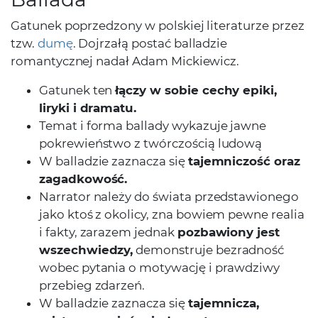
Gatunek poprzedzony w polskiej literaturze przez
tzw.
dumę
. Dojrzałą postać balladzie
romantycznej nadał Adam Mickiewicz.
Gatunek ten
łączy w sobie cechy epiki,
liryki i dramatu.
Temat i forma ballady wykazuje jawne
pokrewieństwo z twórczością ludową
W balladzie zaznacza się
tajemniczość oraz
zagadkowość.
Narrator należy do świata przedstawionego
jako ktoś z okolicy, zna bowiem pewne realia
i fakty, zarazem jednak
pozbawiony jest
wszechwiedzy,
demonstruje bezradność
wobec pytania o motywację i prawdziwy
przebieg zdarzeń.
W balladzie zaznacza się
tajemnicza,