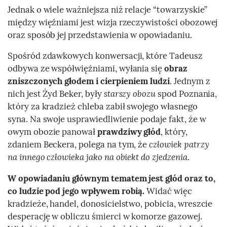
Jednak o wiele ważniejsza niż relacje “towarzyskie”
między więźniami jest wizja rzeczywistości obozowej
oraz sposób jej przedstawienia w opowiadaniu.
Spośród zdawkowych konwersacji, które Tadeusz
odbywa ze współwięźniami, wyłania się
obraz
zniszczonych głodem i cierpieniem ludzi
. Jednym z
nich jest Żyd Beker, były
starszy obozu
spod Poznania,
który za kradzież chleba zabił swojego własnego
syna. Na swoje usprawiedliwienie podaje fakt, że w
owym obozie panował
prawdziwy głód
, który,
zdaniem Beckera, polega na tym, że
człowiek patrzy
na innego człowieka jako na obiekt do zjedzenia
.
W opowiadaniu głównym tematem jest głód oraz to,
co ludzie pod jego wpływem robią.
Widać więc
kradzieże, handel, donosicielstwo, pobicia, wreszcie
desperację w obliczu śmierci w komorze gazowej.