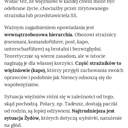
Widać też, że więźniowi w każdej chwili może być
odebrane życie, chociażby przez zirytowanego
strażnika lub przedstawiciela SS.
Ważnym zagadnieniem opowiadania jest
wewnątrzobozowa hierarchia.
Obozowi strażnicy
(esesmani, komandoführer, post, kapo,
unterscharführer) są brutalni i bezwzględni.
Teoretycznie są wierni zasadom, ale w istocie
naginają je dla własnej korzyści.
Część strażników to
więźniowie (kapo),
którzy przyjęli zachowania swoich
oprawców i podobnie jak Niemcy odnoszą się do
współwięźniów.
Sytuacja więźniów różni się w zależności od tego,
skąd pochodzą. Polacy, np. Tadeusz, dostają paczki
od rodzin, są lepiej odżywieni.
Najtrudniejsza jest
sytuacja Żydów,
których dotyczą
wybiórki
, narażenie
na głód.