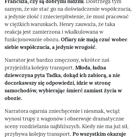
Francuza, czy są dobrymi ludźmi
. Dostrzega tym
samym, że nie stać go na doświadczenie współczucia,
a jedynie złość i zniecierpliwienie, że musi pracować
w ciężkich warunkach. Henry zauważa, że taka
reakcja jest zamierzona i wkalkulowana w
funkcjonowanie obozu.
Ofiary nie mają czuć wobec
siebie współczucia, a jedynie wrogość
.
Narrator jest bardzo zmęczony, wkrótce zaś
przyjeżdża kolejny transport.
Młoda, ładna
dziewczyna pyta Tadka, dokąd ich zabiorą, a nie
doczekawszy się odpowiedzi, idzie w stronę
samochodów, wybierając śmierć zamiast życia w
obozie.
Narratora ogarnia zniechęcenie i niesmak, wciąż
wynosi trupy z wagonów i obserwuje dramatyczne
sceny rozdzielania najbliższych. Kiedy nie ma już sił,
przybywa kolejny transport.
Po wszystkim okazuje