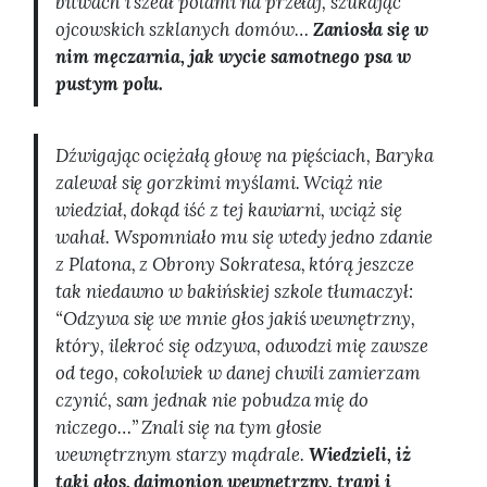
bitwach i szedł polami na przełaj, szukając
ojcowskich szklanych domów…
Zaniosła się w
nim męczarnia, jak wycie samotnego psa w
pustym polu.
Dźwigając ociężałą głowę na pięściach, Baryka
zalewał się gorzkimi myślami. Wciąż nie
wiedział, dokąd iść z tej kawiarni, wciąż się
wahał. Wspomniało mu się wtedy jedno zdanie
z Platona, z Obrony Sokratesa, którą jeszcze
tak niedawno w bakińskiej szkole tłumaczył:
“Odzywa się we mnie głos jakiś wewnętrzny,
który, ilekroć się odzywa, odwodzi mię zawsze
od tego, cokolwiek w danej chwili zamierzam
czynić, sam jednak nie pobudza mię do
niczego…” Znali się na tym głosie
wewnętrznym starzy mądrale.
Wiedzieli, iż
taki głos, dajmonion wewnętrzny, trapi i