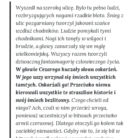
Wyszedł na szeroką ulicę. Było tu pełno ludzi,
rozbryzgujących nogami rzadkie błoto. Śnieg z
ulic pozgarniany tworzył jakoweś szańce
wzdłuż chodników. Ludzie pomykali tymi
chodnikami. Nogi ich tonęły w wilgoci i
brudzie, a głowy zanurzały się we mgłę
wielkomiejską. Wszyscy razem tworzyli
dziwaczną fantasmagorię człowieczego życia.
W głowie Cezarego huczały słowa oskarżeń.
W jego uszy wrzynał się śmiech wszystkich
tamtych. Oskarżali go! Przeciwko niemu
kierowali wszystkie te straszliwe historie i
swój śmiech bezlitosny.
Czego chcieli od
niego? Ach, czuli w nim przecież wroga,
ponieważ uczestniczył w bitwach przeciwko
armii czerwonej. Dlatego otoczyli go kołem tak
zaciekłej nienawiści. Gdyby nie to, że się bił w