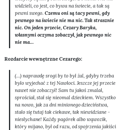
widzieli, co jest, co bywa na świecie, a tak są
pewni swego.
Czemu oni są tacy pewni, gdy
pewnego na świecie nie ma nic. Tak strasznie
nic. On jeden przecie, Cezary Baryka,
własnymi oczyma zobaczył, jak pewnego nic
nie ma…
Rozdarcie wewnętrzne Cezarego:
(…) naprawdę srogi by to był żal, gdyby trzeba
było wyjechać z tej Nawłoci. Jeszcze jej przecie
nawet nie zobaczył! Sam tu jakoś zmalał,
sprościał, stał się nieomal dzieckiem. Wszystko
na nowo, jak za dni minionego dzieciństwa,
stało się tutaj tak ciekawe, tak niewidziane -
niesłychane! Każdy pagórek albo wąwozik,
który mijano, był od razu, od spojrzenia jakiści