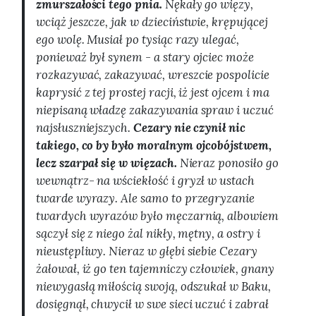
zmurszałości tego pnia.
Nękały go więzy,
wciąż jeszcze, jak w dzieciństwie, krępującej
ego wolę. Musiał po tysiąc razy ulegać,
ponieważ był synem - a stary ojciec może
rozkazywać, zakazywać, wreszcie pospolicie
kaprysić z tej prostej racji, iż jest ojcem i ma
niepisaną władzę zakazywania spraw i uczuć
najsłuszniejszych.
Cezary nie czynił nic
takiego, co by było moralnym ojcobójstwem,
lecz szarpał się w więzach.
Nieraz ponosiło go
wewnątrz- na wściekłość i gryzł w ustach
twarde wyrazy. Ale samo to przegryzanie
twardych wyrazów było męczarnią, albowiem
sączył się z niego żal nikły, mętny, a ostry i
nieustępliwy. Nieraz w głębi siebie Cezary
żałował, iż go ten tajemniczy człowiek, gnany
niewygasłą miłością swoją, odszukał w Baku,
dosięgnął, chwycił w swe sieci uczuć i zabrał