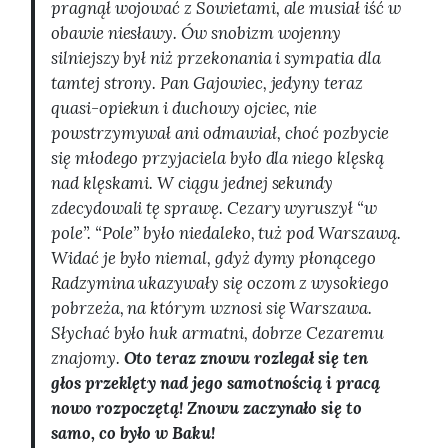
pragnął wojować z Sowietami, ale musiał iść w
obawie niesławy. Ów snobizm wojenny
silniejszy był niż przekonania i sympatia dla
tamtej strony. Pan Gajowiec, jedyny teraz
quasi-opiekun i duchowy ojciec, nie
powstrzymywał ani odmawiał, choć pozbycie
się młodego przyjaciela było dla niego klęską
nad klęskami. W ciągu jednej sekundy
zdecydowali tę sprawę. Cezary wyruszył “w
pole”. “Pole” było niedaleko, tuż pod Warszawą.
Widać je było niemal, gdyż dymy płonącego
Radzymina ukazywały się oczom z wysokiego
pobrzeża, na którym wznosi się Warszawa.
Słychać było huk armatni, dobrze Cezaremu
znajomy.
Oto teraz znowu rozlegał się ten
głos przeklęty nad jego samotnością i pracą
nowo rozpoczętą! Znowu zaczynało się to
samo, co było w Baku!