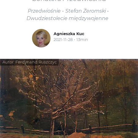
Przedwiośnie
Stefan Żeromski
Dwudziestolecie międzywojenne
Agnieszka Kuc
2021-11-28
13min
Autor:
Ferdynand Ruszczyc