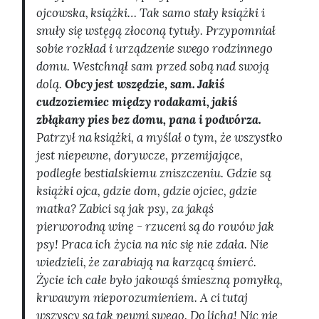
ojcowska, książki… Tak samo stały książki i
snuły się wstęgą złoconą tytuły. Przypomniał
sobie rozkład i urządzenie swego rodzinnego
domu. Westchnął sam przed sobą nad swoją
dolą.
Obcy jest wszędzie, sam. Jakiś
cudzoziemiec między rodakami, jakiś
zbłąkany pies bez domu, pana i podwórza.
Patrzył na książki, a myślał o tym, że wszystko
jest niepewne, dorywcze, przemijające,
podległe bestialskiemu zniszczeniu. Gdzie są
książki ojca, gdzie dom, gdzie ojciec, gdzie
matka? Zabici są jak psy, za jakąś
pierworodną winę - rzuceni są do rowów jak
psy! Praca ich życia na nic się nie zdała. Nie
wiedzieli, że zarabiają na karzącą śmierć.
Życie ich całe było jakowąś śmieszną pomyłką,
krwawym nieporozumieniem. A ci tutaj
wszyscy są tak pewni swego. Do licha! Nic nie