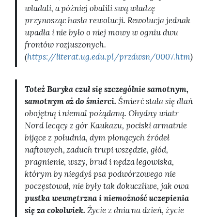
władali, a później obalili swą władzę
przynosząc hasła rewolucji. Rewolucja jednak
upadła i nie było o niej mowy w ogniu dwu
frontów rozjuszonych.
(
https://literat.ug.edu.pl/przdwsn/0007.htm
)
Toteż Baryka czuł się szczególnie samotnym,
samotnym aż do śmierci.
Śmierć stała się dlań
obojętną i niemal pożądaną. Ohydny wiatr
Nord lecący z gór Kaukazu, pociski armatnie
bijące z południa, dym płonących źródeł
naftowych, zaduch trupi wszędzie, głód,
pragnienie, wszy, brud i nędza legowiska,
którym by niegdyś psa podwórzowego nie
poczęstował, nie były tak dokuczliwe, jak owa
pustka wewnętrzna i niemożność uczepienia
się za cokolwiek.
Życie z dnia na dzień, życie