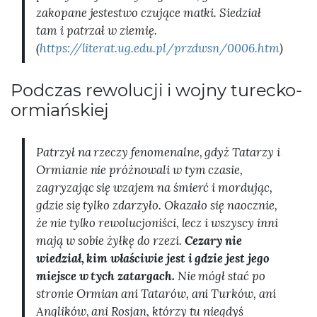
zakopane jestestwo czujące matki. Siedział
tam i patrzał w ziemię.
(
https://literat.ug.edu.pl/przdwsn/0006.htm
)
Podczas rewolucji i wojny turecko-
ormiańskiej
Patrzył na rzeczy fenomenalne, gdyż Tatarzy i
Ormianie nie próżnowali w tym czasie,
zagryzając się wzajem na śmierć i mordując,
gdzie się tylko zdarzyło. Okazało się naocznie,
że nie tylko rewolucjoniści, lecz i wszyscy inni
mają w sobie żyłkę do rzezi.
Cezary nie
wiedział, kim właściwie jest i gdzie jest jego
miejsce w tych zatargach.
Nie mógł stać po
stronie Ormian ani Tatarów, ani Turków, ani
Anglików, ani Rosjan, którzy tu niegdyś