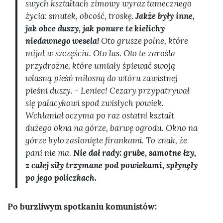
swych kształtach zimowy wyraz tamecznego
życia: smutek, obcość, troskę.
Jakże były inne,
jak obce duszy, jak ponure te kielichy
niedawnego wesela!
Oto grusze polne, które
mijał w szczęściu. Oto las. Oto te zarośla
przydrożne, które umiały śpiewać swoją
własną pieśń miłosną do wtóru zawistnej
pieśni duszy. - Leniec! Cezary przypatrywał
się pałacykowi spod zwisłych powiek.
Wchłaniał oczyma po raz ostatni kształt
dużego okna na górze, barwę ogrodu. Okno na
górze było zasłonięte firankami. To znak, że
pani nie ma.
Nie dał rady: grube, samotne łzy,
z całej siły trzymane pod powiekami, spłynęły
po jego policzkach.
Po burzliwym spotkaniu komunistów: