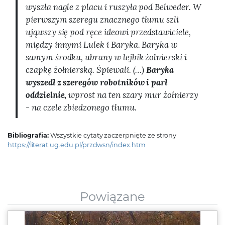
wyszła nagle z placu i ruszyła pod Belweder. W
pierwszym szeregu znacznego tłumu szli
ująwszy się pod ręce ideowi przedstawiciele,
między innymi Lulek i Baryka. Baryka w
samym środku, ubrany w lejbik żołnierski i
czapkę żołnierską. Śpiewali. (…)
Baryka
wyszedł z szeregów robotników i parł
oddzielnie,
wprost na ten szary mur żołnierzy
- na czele zbiedzonego tłumu.
Bibliografia:
Wszystkie cytaty zaczerpnięte ze strony
https://literat.ug.edu.pl/przdwsn/index.htm
Powiązane