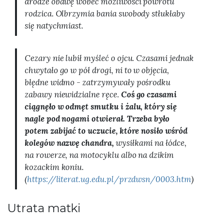
drodze obawę wobec możliwości powrotu
rodzica. Olbrzymia bania swobody stłukłaby
się natychmiast.
Cezary nie lubił myśleć o ojcu. Czasami jednak
chwytało go w pół drogi, ni to w objęcia,
błędne widmo - zatrzymywały pośrodku
zabawy niewidzialne ręce.
Coś go czasami
ciągnęło w odmęt smutku i żalu, który się
nagle pod nogami otwierał. Trzeba było
potem zabijać to uczucie, które nosiło wśród
kolegów nazwę chandra,
wysiłkami na łódce,
na rowerze, na motocyklu albo na dzikim
kozackim koniu.
(
https://literat.ug.edu.pl/przdwsn/0003.htm
)
Utrata matki