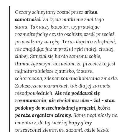
Cezary schwytany został przez
arkan
samotności.
Za życia matki nie znał tego
stanu. Tak duży kawaler, wyprawiając
rozmaite fochy czysto osobiste, szedł przecież
prowadzony za rękę. Teraz dopiero zdrętwiał,
nie znajdując już w próżni ręki małej, chudej,
słabej. Stawiał się hardo samemu sobie,
tłumacząc swym uczuciom, że przecież to jest
najnaturalniejsze zjawisko, iż stara,
schorowana, zdenerwowana kobiecina zmarła.
Zwłaszcza w warunkach tak dla jej zdrowia
nieodpowiednich.
Ale nie poddawał się
rozumowaniu, nie chciał mu ulec - żal - stan
podobny do wszechwładnej gorączki, która
poraża organizm zdrowy
. Same nogi niosły na
cmentarz, do tej świeżej kupy gliny
przesyconej ziemnymi gazami, gdzie leżało