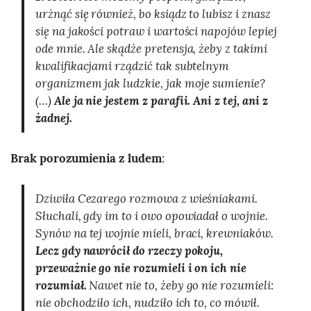
urżnąć się również, bo ksiądz to lubisz i znasz
się na jakości potraw i wartości napojów lepiej
ode mnie. Ale skądże pretensja, żeby z takimi
kwalifikacjami rządzić tak subtelnym
organizmem jak ludzkie, jak moje sumienie?
(…)
Ale ja nie jestem z parafii. Ani z tej, ani z
żadnej.
Brak porozumienia z ludem
:
Dziwiła Cezarego rozmowa z wieśniakami.
Słuchali, gdy im to i owo opowiadał o wojnie.
Synów na tej wojnie mieli, braci, krewniaków.
Lecz gdy nawrócił do rzeczy pokoju,
przeważnie go nie rozumieli i on ich nie
rozumiał.
Nawet nie to, żeby go nie rozumieli:
nie obchodziło ich, nudziło ich to, co mówił.