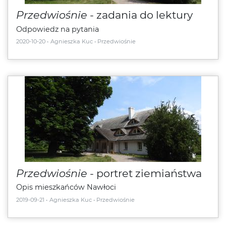
Przedwiośnie
- zadania do lektury
Odpowiedz na pytania
2020-10-20
Agnieszka Kuc
Przedwiośnie
Przedwiośnie
- portret ziemiaństwa
Opis mieszkańców Nawłoci
2019-09-21
Agnieszka Kuc
Przedwiośnie