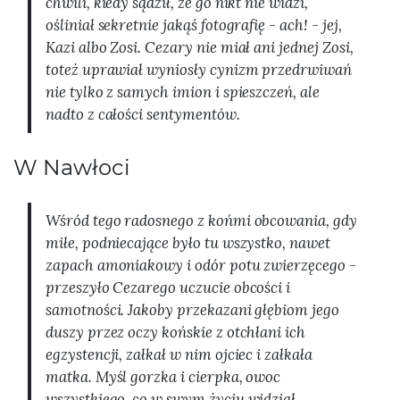
chwili, kiedy sądził, że go nikt nie widzi,
ośliniał sekretnie jakąś fotografię - ach! - jej,
Kazi albo Zosi. Cezary nie miał ani jednej Zosi,
toteż uprawiał wyniosły cynizm przedrwiwań
nie tylko z samych imion i spieszczeń, ale
nadto z całości sentymentów.
W Nawłoci
Wśród tego radosnego z końmi obcowania, gdy
miłe, podniecające było tu wszystko, nawet
zapach amoniakowy i odór potu zwierzęcego -
przeszyło Cezarego uczucie obcości i
samotności. Jakoby przekazani głębiom jego
duszy przez oczy końskie z otchłani ich
egzystencji, załkał w nim ojciec i załkała
matka. Myśl gorzka i cierpka, owoc
wszystkiego, co w swym życiu widział,