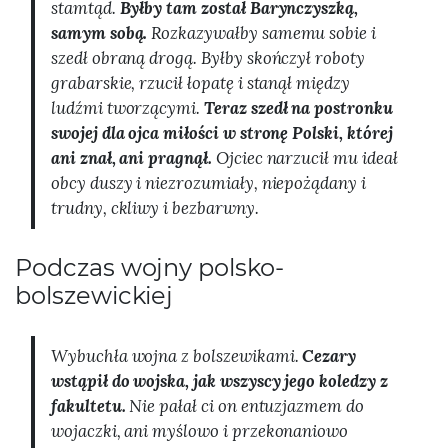
stamtąd.
Byłby tam został Barynczyszką,
samym sobą.
Rozkazywałby samemu sobie i
szedł obraną drogą. Byłby skończył roboty
grabarskie, rzucił łopatę i stanął między
ludźmi tworzącymi.
Teraz szedł na postronku
swojej dla ojca miłości w stronę Polski, której
ani znał, ani pragnął.
Ojciec narzucił mu ideał
obcy duszy i niezrozumiały, niepożądany i
trudny, ckliwy i bezbarwny.
Podczas wojny polsko-
bolszewickiej
Wybuchła wojna z bolszewikami.
Cezary
wstąpił do wojska, jak wszyscy jego koledzy z
fakultetu.
Nie pałał ci on entuzjazmem do
wojaczki, ani myślowo i przekonaniowo