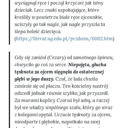
wyciągnął ręce i począł krzyczeć jak istny
dzieciak. Lecz znaki uspokajające, które
kreśliły w powietrzu białe ręce ojcowskie,
uciszyły go tak nagle, jak nagle przyszła ta
ślepa boleść dziecięca.
(
https://literat.ug.edu.pl/przdwsn/0002.htm
)
Gdy się zaniósł (Cezary) od samotnego śpiewu,
chwyciło go coś za serce.
Niepojęta, głucha
tęsknota za ojcem sięgnęła do ostatecznej
głębi w jego duszy.
Czuł, że lada chwila
zaniesie się od płaczu. Ten kościelny nastrój
odszedł jednak równie szybko, jak przyszedł.
Za murami kaplicy Czaruś był sobą, a raczej
był we władzy wspólnego szału, który go wraz
z kolegami opętał. Uczucie tęsknoty za ojcem,
nieodparte i głębokie, napotkało na swej