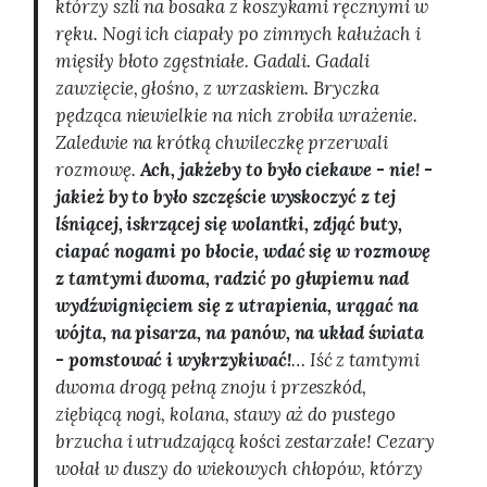
którzy szli na bosaka z koszykami ręcznymi w
ręku. Nogi ich ciapały po zimnych kałużach i
mięsiły błoto zgęstniałe. Gadali. Gadali
zawzięcie, głośno, z wrzaskiem. Bryczka
pędząca niewielkie na nich zrobiła wrażenie.
Zaledwie na krótką chwileczkę przerwali
rozmowę.
Ach, jakżeby to było ciekawe - nie! -
jakież by to było szczęście wyskoczyć z tej
lśniącej, iskrzącej się wolantki, zdjąć buty,
ciapać nogami po błocie, wdać się w rozmowę
z tamtymi dwoma, radzić po głupiemu nad
wydźwignięciem się z utrapienia, urągać na
wójta, na pisarza, na panów, na układ świata
- pomstować i wykrzykiwać!
… Iść z tamtymi
dwoma drogą pełną znoju i przeszkód,
ziębiącą nogi, kolana, stawy aż do pustego
brzucha i utrudzającą kości zestarzałe! Cezary
wołał w duszy do wiekowych chłopów, którzy