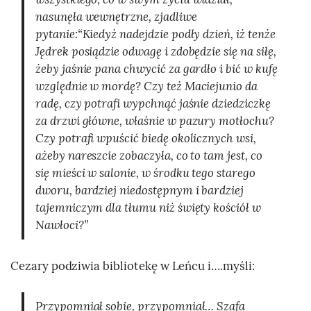
nasunęła wewnętrzne, zjadliwe
pytanie:“Kiedyż nadejdzie podły dzień, iż tenże
Jędrek posiądzie odwagę i zdobędzie się na siłę,
żeby jaśnie pana chwycić za gardło i bić w kufę
względnie w mordę? Czy też Maciejunio da
radę, czy potrafi wypchnąć jaśnie dziedziczkę
za drzwi główne, właśnie w pazury motłochu?
Czy potrafi wpuścić biedę okolicznych wsi,
ażeby nareszcie zobaczyła, co to tam jest, co
się mieści w salonie, w środku tego starego
dworu, bardziej niedostępnym i bardziej
tajemniczym dla tłumu niż święty kościół w
Nawłoci?”
Cezary podziwia bibliotekę w Leńcu i….myśli:
Przypomniał sobie, przypomniał… Szafa