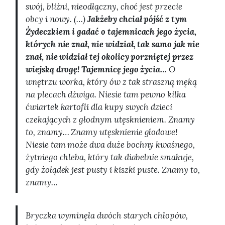
swój, bliźni, nieodłączny, choć jest przecie
obcy i nowy. (…)
Jakżeby chciał pójść z tym
Żydeczkiem i gadać o tajemnicach jego życia,
których nie znał, nie widział, tak samo jak nie
znał, nie widział tej okolicy porzniętej przez
wiejską drogę! Tajemnicę jego życia…
O
wnętrzu worka, który ów z tak straszną męką
na plecach dźwiga. Niesie tam pewno kilka
ćwiartek kartofli dla kupy swych dzieci
czekających z głodnym utęsknieniem. Znamy
to, znamy… Znamy utęsknienie głodowe!
Niesie tam może dwa duże bochny kwaśnego,
żytniego chleba, który tak diabelnie smakuje,
gdy żołądek jest pusty i kiszki puste. Znamy to,
znamy…
Bryczka wyminęła dwóch starych chłopów,