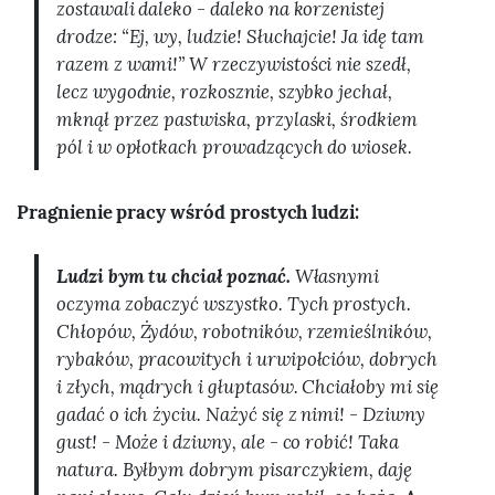
zostawali daleko - daleko na korzenistej
drodze: “Ej, wy, ludzie! Słuchajcie! Ja idę tam
razem z wami!” W rzeczywistości nie szedł,
lecz wygodnie, rozkosznie, szybko jechał,
mknął przez pastwiska, przylaski, środkiem
pól i w opłotkach prowadzących do wiosek.
Pragnienie pracy wśród prostych ludzi:
Ludzi bym tu chciał poznać.
Własnymi
oczyma zobaczyć wszystko. Tych prostych.
Chłopów, Żydów, robotników, rzemieślników,
rybaków, pracowitych i urwipołciów, dobrych
i złych, mądrych i głuptasów. Chciałoby mi się
gadać o ich życiu. Nażyć się z nimi! - Dziwny
gust! - Może i dziwny, ale - co robić! Taka
natura. Byłbym dobrym pisarczykiem, daję