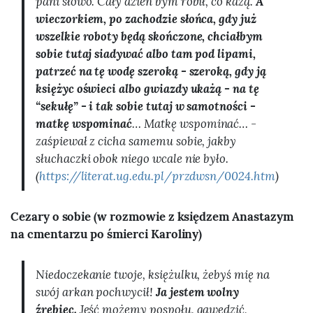
pani słowo. Cały dzień bym robił, co każą.
A
wieczorkiem, po zachodzie słońca, gdy już
wszelkie roboty będą skończone, chciałbym
sobie tutaj siadywać albo tam pod lipami,
patrzeć na tę wodę szeroką - szeroką, gdy ją
księżyc oświeci albo gwiazdy ukażą - na tę
“sekułę” - i tak sobie tutaj w samotności -
matkę wspominać
… Matkę wspominać… -
zaśpiewał z cicha samemu sobie, jakby
słuchaczki obok niego wcale nie było.
(
https://literat.ug.edu.pl/przdwsn/0024.htm
)
Cezary o sobie (w rozmowie z księdzem Anastazym
na cmentarzu po śmierci Karoliny)
Niedoczekanie twoje, księżulku, żebyś mię na
swój arkan pochwycił!
Ja jestem wolny
źrebiec.
Jeść możemy pospołu, gawędzić,