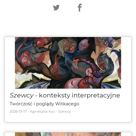
Szewcy
- konteksty interpretacyjne
Twórczość i poglądy Witkacego
2026-01-17
Agnieszka Kuc
Szewcy