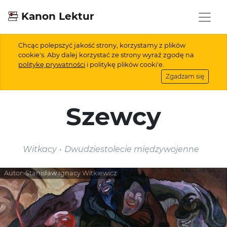
Kanon Lektur
Chcąc polepszyć jakość strony, korzystamy z plików
cookie's. Aby dalej korzystać ze strony wyraź zgodę na
politykę prywatności
i politykę plików cooki'e.
Zgadzam się
Szewcy
Witkacy
Dwudziestolecie międzywojenne
Autor:
Stanisław Ignacy Witkiewicz