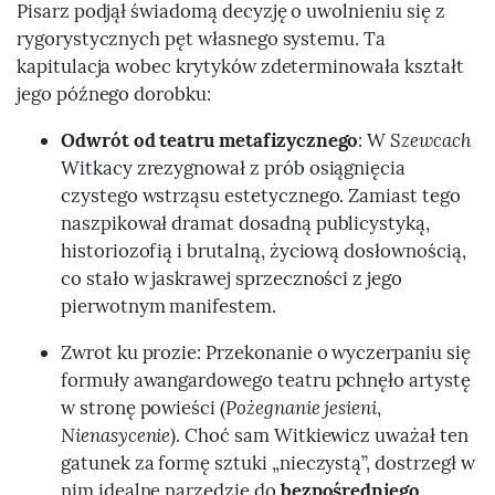
Pisarz podjął świadomą decyzję o uwolnieniu się z
rygorystycznych pęt własnego systemu. Ta
kapitulacja wobec krytyków zdeterminowała kształt
jego późnego dorobku:
Odwrót od teatru metafizycznego
: W
Szewcach
Witkacy zrezygnował z prób osiągnięcia
czystego wstrząsu estetycznego. Zamiast tego
naszpikował dramat dosadną publicystyką,
historiozofią i brutalną, życiową dosłownością,
co stało w jaskrawej sprzeczności z jego
pierwotnym manifestem.
Zwrot ku prozie: Przekonanie o wyczerpaniu się
formuły awangardowego teatru pchnęło artystę
w stronę powieści (
Pożegnanie jesieni
,
Nienasycenie
). Choć sam Witkiewicz uważał ten
gatunek za formę sztuki „nieczystą”, dostrzegł w
nim idealne narzędzie do
bezpośredniego