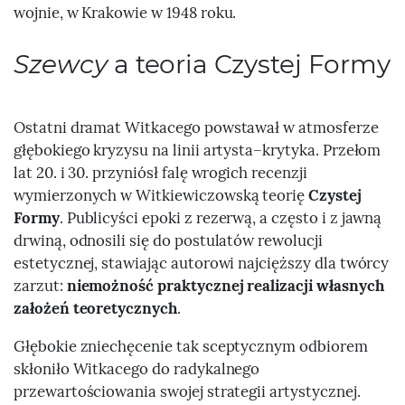
wojnie, w Krakowie w 1948 roku.
Szewcy
a teoria Czystej Formy
Ostatni dramat Witkacego powstawał w atmosferze
głębokiego kryzysu na linii artysta–krytyka. Przełom
lat 20. i 30. przyniósł falę wrogich recenzji
wymierzonych w Witkiewiczowską teorię
Czystej
Formy
. Publicyści epoki z rezerwą, a często i z jawną
drwiną, odnosili się do postulatów rewolucji
estetycznej, stawiając autorowi najcięższy dla twórcy
zarzut:
niemożność praktycznej realizacji własnych
założeń teoretycznych
.
Głębokie zniechęcenie tak sceptycznym odbiorem
skłoniło Witkacego do radykalnego
przewartościowania swojej strategii artystycznej.