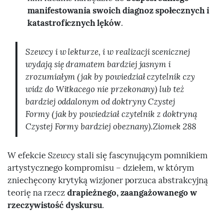
manifestowania swoich diagnoz społecznych i
katastroficznych lęków
.
Szewcy i w lekturze, i w realizacji scenicznej
wydają się dramatem bardziej jasnym i
zrozumiałym (jak by powiedział czytelnik czy
widz do Witkacego nie przekonany) lub też
bardziej oddalonym od doktryny Czystej
Formy (jak by powiedział czytelnik z doktryną
Czystej Formy bardziej obeznany).Ziomek 288
W efekcie
Szewcy
stali się fascynującym pomnikiem
artystycznego kompromisu – dziełem, w którym
zniechęcony krytyką wizjoner porzuca abstrakcyjną
teorię na rzecz
drapieżnego, zaangażowanego w
rzeczywistość dyskursu
.