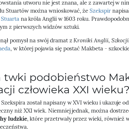
wstania utworu nie jest znana, ale z zawartej w nim
du Stuartów można wnioskować, że
Szekspir
napisa
 Stuarta
na króla Anglii w 1603 roku. Prawdopodobn
ym z pierwszych widzów sztuki.
Kroniki Anglii, Szkocji
pnął pomysł na swój dramat z
heda
, w której pojawia się postać Makbeta - szkocki
 twki podobieństwo Ma
acji człowieka XXI wieku
 Szekspira został napisany w XVI wieku i ukazuje o
eczny niż XXI wiek. Niemniej jednak, można dostrz
hy ludzkie
, które przetrwały przez wieki, również 
łeczeństwa.