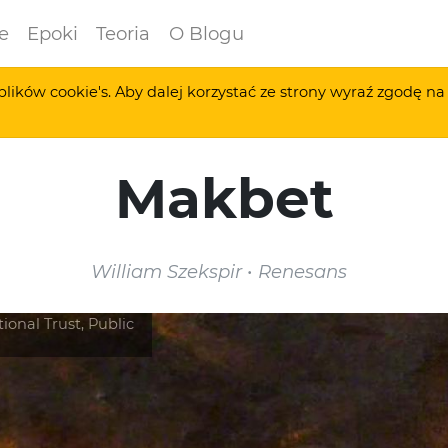
e
Epoki
Teoria
O Blogu
plików cookie's. Aby dalej korzystać ze strony wyraź zgodę n
Makbet
William Szekspir
Renesans
onal Trust, Public