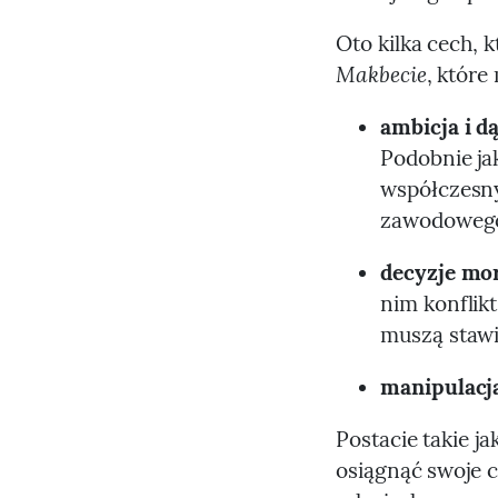
Oto kilka cech, 
Makbecie
, które
ambicja i d
Podobnie ja
współczesny
zawodowego
decyzje mo
nim konflik
muszą stawi
manipulacj
Postacie takie j
osiągnąć swoje c