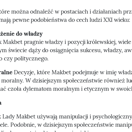
które można odnaleźć w postaciach i działaniach p
 mają pewne podobieństwa do cech ludzi XXI wieku:
ążenie do władzy
k Makbet pragnie władzy i pozycji królewskiej, wiel
m świecie dąży do osiągnięcia sukcesu, władzy, a
 czy politycznego.
ralne
Decyzje, które Makbet podejmuje w imię wład
t moralny. W dzisiejszym społeczeństwie również lu
ać czoła dylematom moralnym i etycznym w swoich
a
ak Lady Makbet używają manipulacji i psychologicznyc
ele. Podobnie, w dzisiejszym społeczeństwie manip