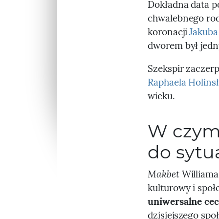
Dokładna data po
chwalebnego ro
koronacji
Jakuba
dworem był jedn
Szekspir zaczer
Raphaela Holins
wieku.
W czym
do sytu
Makbet
Williama
kulturowy i społ
uniwersalne cec
dzisiejszego spo