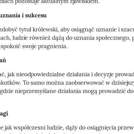
diach pozostaje aktualnym zjawiskiem.
uznania i sukcesu
dobyć tytuł królewski, aby osiągnąć uznanie i sza
sach, ludzie również dążą do uznania społecznego, 
aspokoić swoje pragnienia.
łań
ć, jak nieodpowiedzialne działania i decyzje prowa
 skutków. To samo można zaobserwować w dzisiejs
 gdzie nieprzemyślane działania mogą prowadzić d
agi
 jak współczesni ludzie, dąży do osiągnięcia przew