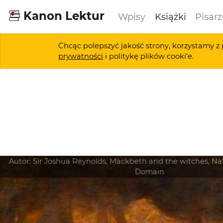
Kanon Lektur
Wpisy
Książki
Pisarz
Chcąc polepszyć jakość strony, korzystamy z 
prywatności
i politykę plików cooki'e.
Autor:
Sir Joshua Reynolds, Mackbeth and the witches, Nati
Domain