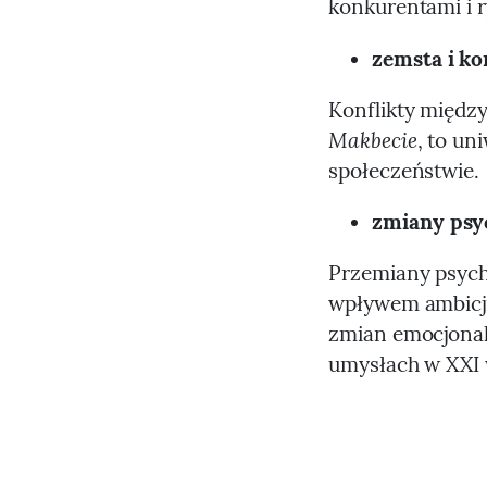
konkurentami i 
zemsta i ko
Konflikty międz
Makbecie
, to un
społeczeństwie.
zmiany psy
Przemiany psych
wpływem ambicji
zmian emocjonal
umysłach w XXI 