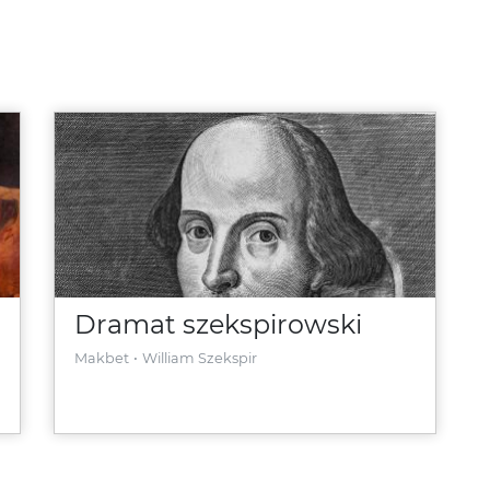
Dramat szekspirowski
Makbet
William Szekspir