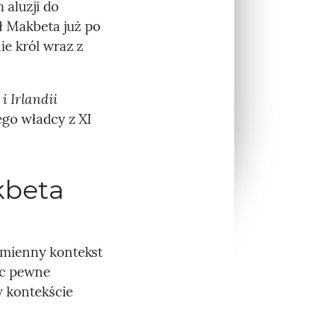
 aluzji do
ł Makbeta już po
ie król wraz z
 i Irlandii
ego władcy z XI
kbeta
?
dmienny kontekst
ec pewne
w kontekście