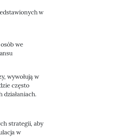
rzedstawionych w
e osób we
wansu
zy, wywołują w
dzie często
 działaniach.
h strategii, aby
ulacja w