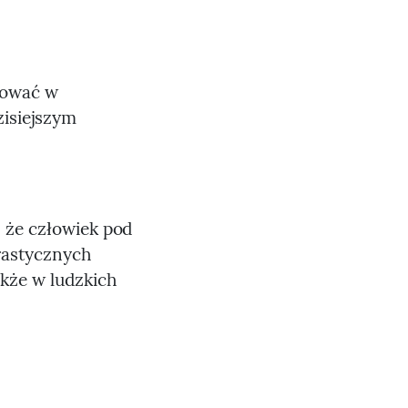
wować w
zisiejszym
 że człowiek pod
rastycznych
kże w ludzkich