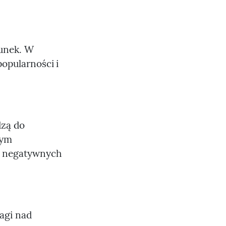
cunek. W
popularności i
dzą do
zym
o negatywnych
agi nad