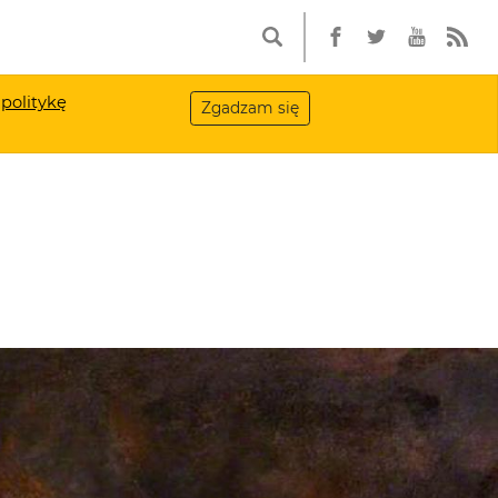
a
politykę
Zgadzam się