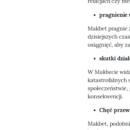
relacjach czy me
pragnienie 
Makbet pragnie z
dzisiejszych cza
osiągnięć, aby z
skutki dzia
Makbecie
W
wida
katastrofalnych
społeczeństwie,
konsekwencji.
Chęć przew
Makbet, podobnie